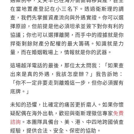
遇案例中，丈夫早已在海外偷偷轉移資產，甚至
在當地置產登記在小三名下。透過衛斯理的調
查，我們先掌握資產流向與外遇實證。你可以選
擇原諒，但前提是他必須坦承並簽下對你有利的
協議；你也可以選擇離開，而手中的證據就是你
捍衛剩餘財產分配權的最大籌碼。知識就是力
量，而在婚姻戰場上，情報就是你的武器。
這場越洋電話的最後，那位太太問我：「如果查
出來是真的外遇，我該怎麼辦？」我告訴她：
「你不一定非要走到離婚這一步，但你必須握有
底牌。」
未知的恐懼，比確定的痛苦更折磨人。如果你懷
疑配偶在海外出軌，歡迎與衛斯理徵信專家
免費
諮詢
。本團隊具備台、美、港、中四地跨國偵查
經驗，提供合法、安全、保密的協助。