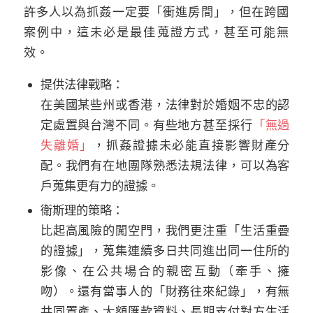
許多人以為抓姦一定要「衝進房間」，但在跨國
案例中，這未必是最佳蒐證方式，甚至可能無
效。
提供法律戰略：
在美國某些州或香港，法律對於婚姻不忠的認
定處置與台灣不同。有些地方甚至採行
「無過
失離婚」
，抓姦證據未必能直接影響財產分
配。我們有在地團隊熟悉法規法律，可以為客
戶蒐集更有力的證據。
衛斯理的策略：
比起高風險的闖空門，我們更注重「生活重疊
的證據」，蒐集連續多日共同進出同一住所的
影像、在公共場合的親密互動（牽手、擁
吻）。還有當事人的「財務往來紀錄」，有無
共同置產、大額匯款資料、長期支付對方生活