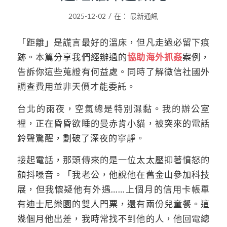
/
2025-12-02
在：
最新通訊
「距離」是謊言最好的溫床，但凡走過必留下痕
跡。本篇分享我們經辦過的
協助海外抓姦
案例，
告訴你這些蒐證有何益處。同時了解徵信社國外
調查費用並非天價才能委託。
台北的雨夜，空氣總是特別濕黏。我的辦公室
裡，正在昏昏欲睡的曼赤肯小貓，被突來的電話
鈴聲驚醒，劃破了深夜的寧靜。
接起電話，那頭傳來的是一位太太壓抑著憤怒的
顫抖嗓音。「我老公，他說他在舊金山參加科技
展，但我懷疑他有外遇……上個月的信用卡帳單
有迪士尼樂園的雙人門票，還有兩份兒童餐。這
幾個月他出差，我時常找不到他的人，他回電總