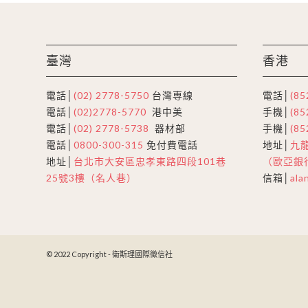
臺灣
香港
電話│
(02) 2778-5750
台灣専線
電話│
(85
電話│
(02)2778-5770
港中美
手機│
(85
電話│
(02) 2778-5738
器材部
手機│
(85
電話│
0800-300-315
免付費電話
地址│
九龍
地址│
台北市大安區忠孝東路四段101巷
（歐亞銀
25號3樓（名人巷）
信箱│
ala
© 2022 Copyright - 衛斯理國際徵信社