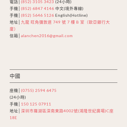
電話│
(852) 3105 3423
(24小時)
手機│
(852) 6847 4146
中文(境外專線)
手機│
(852) 5646 5126
English(Hotline)
地址│
九龍 旺角彌敦道 749 號 7 樓 B 室（歐亞銀行大
廈）
信箱│
alanchen2016@gmail.com
中國
座機│
(0755) 2594 6475
(24小時)
手機│
150 125 07911
地址│
深圳市羅湖區深南東路4002號(鴻隆世紀廣場)C座
18E