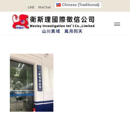
Chinese (Traditional)
LINE
WeChat