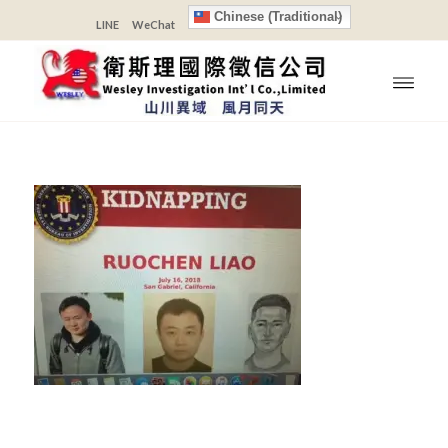
Chinese (Traditional)
LINE
WeChat