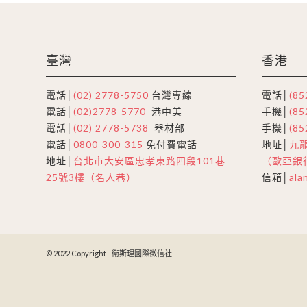
臺灣
香港
電話│
(02) 2778-5750
台灣専線
電話│
(85
電話│
(02)2778-5770
港中美
手機│
(85
電話│
(02) 2778-5738
器材部
手機│
(85
電話│
0800-300-315
免付費電話
地址│
九龍
地址│
台北市大安區忠孝東路四段101巷
（歐亞銀
25號3樓（名人巷）
信箱│
ala
© 2022 Copyright - 衛斯理國際徵信社