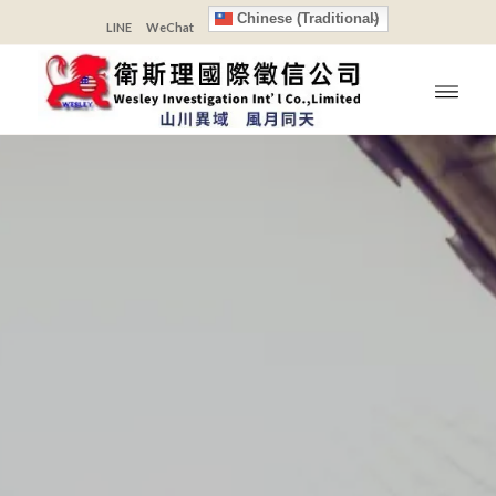
Chinese (Traditional)
LINE
WeChat