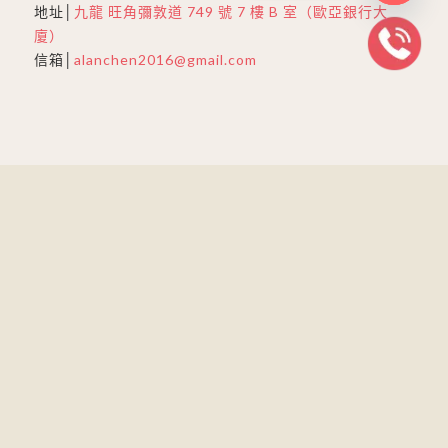
地址│
九龍 旺角彌敦道 749 號 7 樓 B 室（歐亞銀行大
Open
chaty
廈）
信箱│
alanchen2016@gmail.com
中國
座機│
(0755) 2594 6475
(24小時)
手機│
150 125 07911
地址│
深圳市羅湖區深南東路4002號(鴻隆世紀廣場)C座
18E