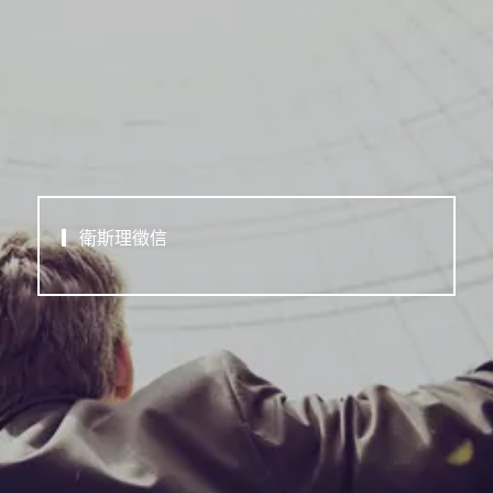
▎衛斯理徵信