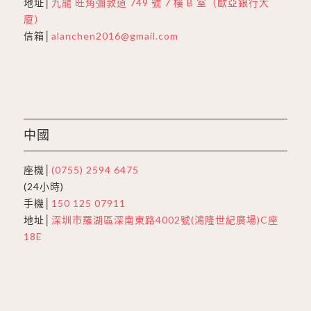
地址│
九龍 旺角彌敦道 749 號 7 樓 B 室（歐亞銀行大
廈）
信箱│
alanchen2016@gmail.com
中國
座機│
(0755) 2594 6475
(24小時)
手機│
150 125 07911
地址│
深圳市羅湖區深南東路4002號(鴻隆世紀廣場)C座
18E