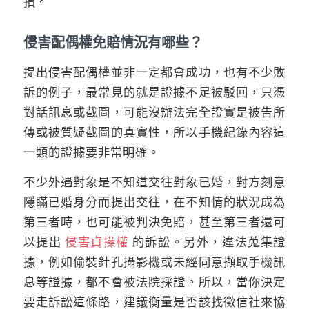
損。
侵害配偶權免賠情況有哪些？
提出侵害配偶權並非一定都會成功，也有不少敗
訴的例子，最常見的就是證據不足被駁回，只憑
對話訊息或截圖，可能沒辦法完全證實是被告所
傳或被質疑截圖的真實性，所以手機紀錄內容這
一類的證據要非常明確。
不少外遇對象是不知道交往對象已婚，對方刻意
隱瞞已婚身分而提出交往，在不知情的狀況成為
第三者時，也可能被判決免賠，甚至第三者還可
以提出
侵害貞操權
的訴訟。另外，違法蒐集證
據，例如偷裝針孔攝影機或未經同意擷取手機訊
息等證據，都不會被法院採證。所以，當你決定
要走訴訟這條路，建議衡量是否該找徵信社來協