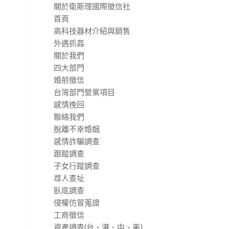
關於衛斯理國際徵信社
首頁
高科技器材介紹與銷售
外遇抓姦
關於我們
四大部門
婚前徵信
台灣部門營業項目
感情挽回
聯絡我們
脫離不幸婚姻
感情詐騙調查
跟蹤調查
子女行蹤調查
尋人查址
臥底調查
侵權仿冒蒐證
工商徵信
資產調查(台、港、中、美)