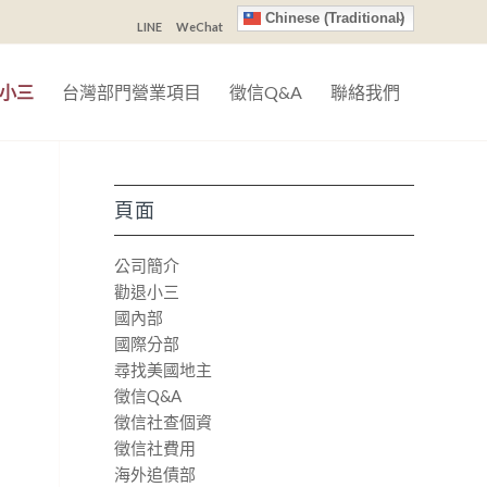
Chinese (Traditional)
LINE
WeChat
小三
台灣部門營業項目
徵信Q&A
聯絡我們
頁面
公司簡介
勸退小三
國內部
國際分部
尋找美國地主
徵信Q&A
徵信社查個資
徵信社費用
海外追債部