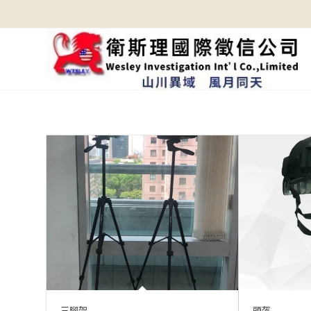
三腳架
頭盔